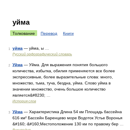
уйма
Толкование
Перевод
Книги
уйма
— уйма, ы …
1
Русский орфографический словарь
Уйма
— Уйма. Для выражения понятия большого
2
количества, избытка, обилия применяются все более
экспрессивные, более выразительные слова: много,
множество, тьма, туча, бездна, уйма. Слово уйма в
значении множество, очень большое количество
является&#8230; …
История слов
Уйма
— Характеристика Длина 54 км Площадь бассейна
3
616 км² Бассейн Баренцево море Водоток Устье Воронья
&#160;·&#160;Местоположение 130 км по правому бер …