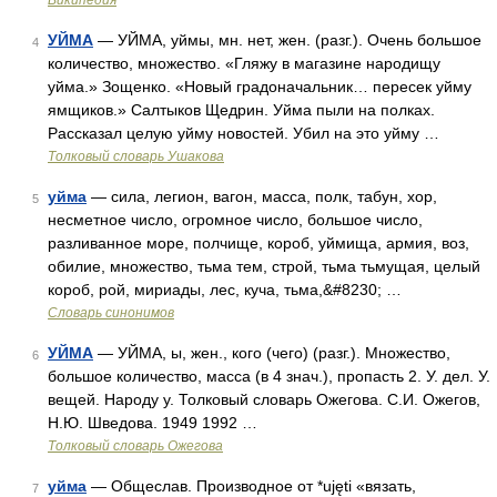
Википедия
УЙМА
— УЙМА, уймы, мн. нет, жен. (разг.). Очень большое
4
количество, множество. «Гляжу в магазине народищу
уйма.» Зощенко. «Новый градоначальник… пересек уйму
ямщиков.» Салтыков Щедрин. Уйма пыли на полках.
Рассказал целую уйму новостей. Убил на это уйму …
Толковый словарь Ушакова
уйма
— сила, легион, вагон, масса, полк, табун, хор,
5
несметное число, огромное число, большое число,
разливанное море, полчище, короб, уймища, армия, воз,
обилие, множество, тьма тем, строй, тьма тьмущая, целый
короб, рой, мириады, лес, куча, тьма,&#8230; …
Словарь синонимов
УЙМА
— УЙМА, ы, жен., кого (чего) (разг.). Множество,
6
большое количество, масса (в 4 знач.), пропасть 2. У. дел. У.
вещей. Народу у. Толковый словарь Ожегова. С.И. Ожегов,
Н.Ю. Шведова. 1949 1992 …
Толковый словарь Ожегова
уйма
— Общеслав. Производное от *ujęti «вязать,
7