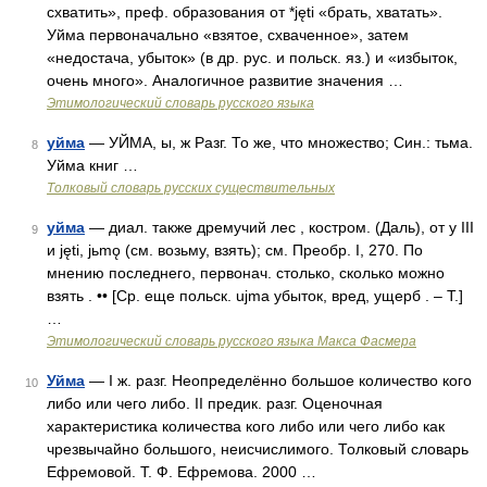
схватить», преф. образования от *jęti «брать, хватать».
Уйма первоначально «взятое, схваченное», затем
«недостача, убыток» (в др. рус. и польск. яз.) и «избыток,
очень много». Аналогичное развитие значения …
Этимологический словарь русского языка
уйма
— УЙМА, ы, ж Разг. То же, что множество; Син.: тьма.
8
Уйма книг …
Толковый словарь русских существительных
уйма
— диал. также дремучий лес , костром. (Даль), от у III
9
и jęti, jьmǫ (см. возьму, взять); см. Преобр. I, 270. По
мнению последнего, первонач. столько, сколько можно
взять . •• [Ср. еще польск. ujmа убыток, вред, ущерб . – Т.]
…
Этимологический словарь русского языка Макса Фасмера
Уйма
— I ж. разг. Неопределённо большое количество кого
10
либо или чего либо. II предик. разг. Оценочная
характеристика количества кого либо или чего либо как
чрезвычайно большого, неисчислимого. Толковый словарь
Ефремовой. Т. Ф. Ефремова. 2000 …